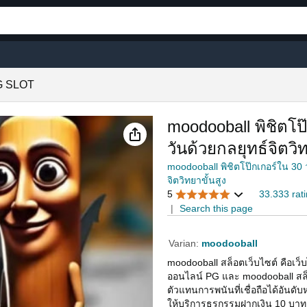
G SLOT
moodooball พิชิตโป
วันด้วยกลยุทธ์จิตวิท
moodooball พิชิตโป๊กเกอร์ใน 30 ว
จิตวิทยาขั้นสูง
5
33.333 rat
|
Search this page
Varian:
moodooball
moodooball สล็อตเว็บไซต์ คือเว็
ออนไลน์ PG และ moodooball สล็อ
ตัวแทนการพนันที่เชื่อถือได้อันดับ
ให้บริการธุรกรรมฝากเงิน 10 บาท