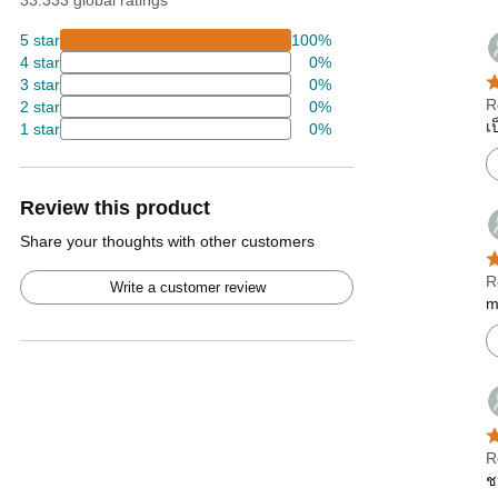
33.333 global ratings
5 star
100%
4 star
0%
3 star
0%
R
2 star
0%
เ
1 star
0%
Review this product
Share your thoughts with other customers
R
Write a customer review
m
R
ช