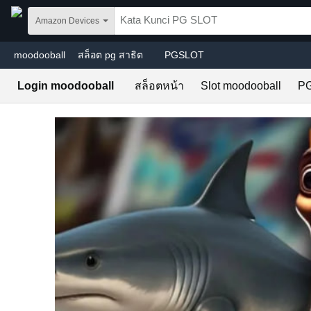
Skip to main content
Amazon Devices
moodooball
สล็อต pg สาธิต
PGSLOT
Login moodooball
สล็อตหน้า
Slot moodooball
P