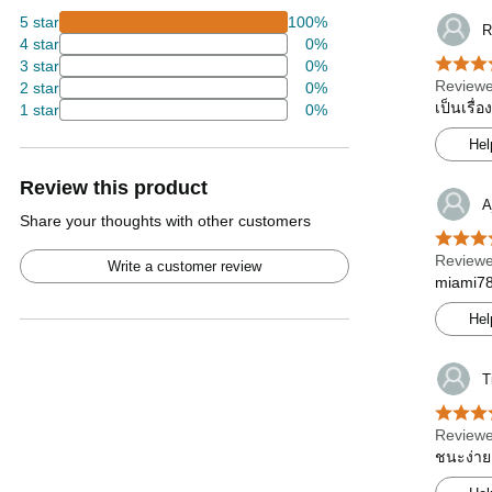
5 star
100%
R
4 star
0%
3 star
0%
Reviewe
2 star
0%
เป็นเรื่
1 star
0%
Hel
Review this product
A
Share your thoughts with other customers
Reviewe
Write a customer review
miami789
Hel
T
Reviewe
ชนะง่าย