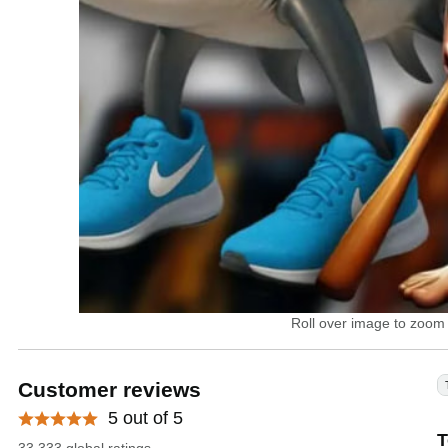
Roll over image to zoom 
Customer reviews
5 out of 5
T