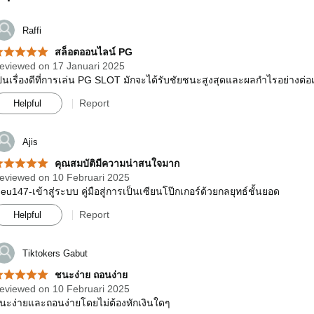
Raffi
สล็อตออนไลน์ PG
eviewed on 17 Januari 2025
ป็นเรื่องดีที่การเล่น PG SLOT มักจะได้รับชัยชนะสูงสุดและผลกำไรอย่างต่อเ
Report
Helpful
Ajis
คุณสมบัติมีความน่าสนใจมาก
eviewed on 10 Februari 2025
eu147-เข้าสู่ระบบ คู่มือสู่การเป็นเซียนโป๊กเกอร์ด้วยกลยุทธ์ชั้นยอด
Report
Helpful
Tiktokers Gabut
ชนะง่าย ถอนง่าย
eviewed on 10 Februari 2025
นะง่ายและถอนง่ายโดยไม่ต้องหักเงินใดๆ