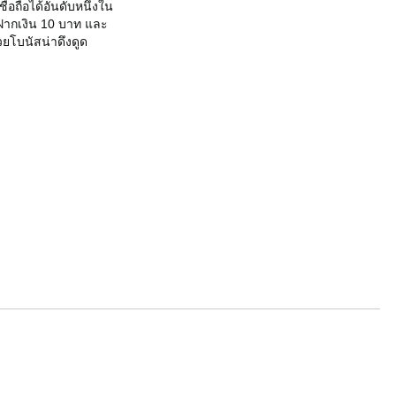
ื่อถือได้อันดับหนึ่งใน
ฝากเงิน 10 บาท และ
วยโบนัสน่าดึงดูด