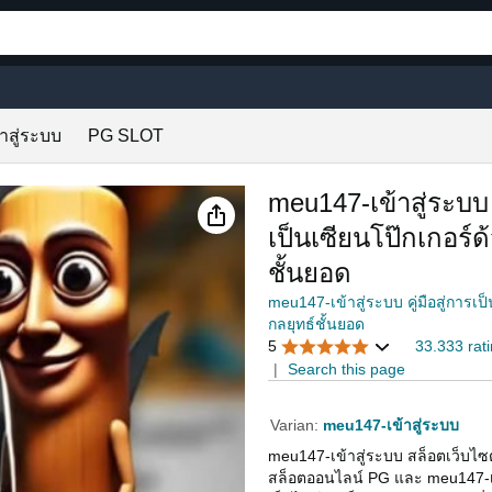
าสู่ระบบ
PG SLOT
meu147-เข้าสู่ระบบ ค
เป็นเซียนโป๊กเกอร์ด
ชั้นยอด
meu147-เข้าสู่ระบบ คู่มือสู่การเป
กลยุทธ์ชั้นยอด
5
33.333 rat
|
Search this page
Varian:
meu147-เข้าสู่ระบบ
meu147-เข้าสู่ระบบ สล็อตเว็บไซต
สล็อตออนไลน์ PG และ meu147-เข