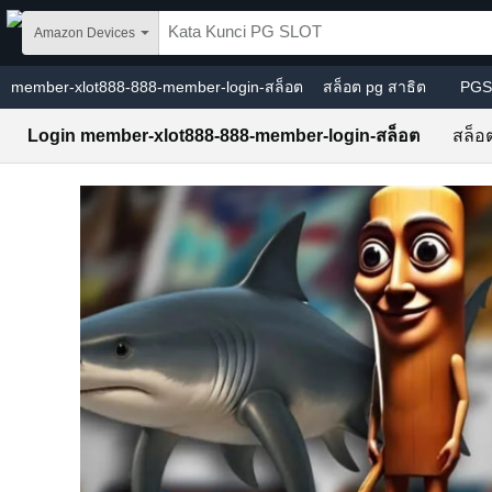
Skip to main content
Amazon Devices
member-xlot888-888-member-login-สล็อต
สล็อต pg สาธิต
PGS
Login member-xlot888-888-member-login-สล็อต
สล็อ