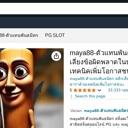
88-ตัวแทนพันธมิตร
PG SLOT
maya88-ตัวแทนพัน
เลี่ยงข้อผิดพลาดใน
เทคนิคเพิ่มโอกาสช
maya88-ตัวแทนพันธมิตร หลีกเลี
คาร่าด้วยเทคนิคเพิ่มโอกาสชนะ
5
33.333 rat
|
Search this page
Varian:
maya88-ตัวแทนพันธมิต
maya88-ตัวแทนพันธมิตร สล็อตเว็
สาธิตสล็อตออนไลน์ PG และ ma