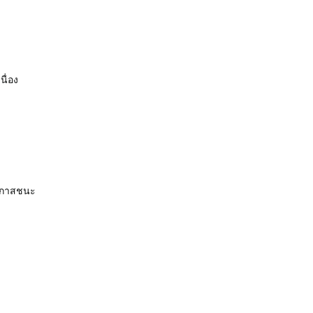
นื่อง
โอกาสชนะ