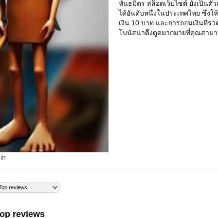
พันธมิตร สล็อตเว็บไซต์ ยังเป็นตัว
ได้อันดับหนึ่งในประเทศไทย ซึ่งใ
เงิน 10 บาท และการถอนเงินที่รว
โบนัสน่าดึงดูดมากมายที่คุณสามา
in
Top reviews
op reviews