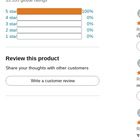
33.333 global ratings
5 star
100%
4 star
0%
3 star
0%
R
2 star
0%
เ
1 star
0%
Review this product
Share your thoughts with other customers
R
Write a customer review
m
R
ช