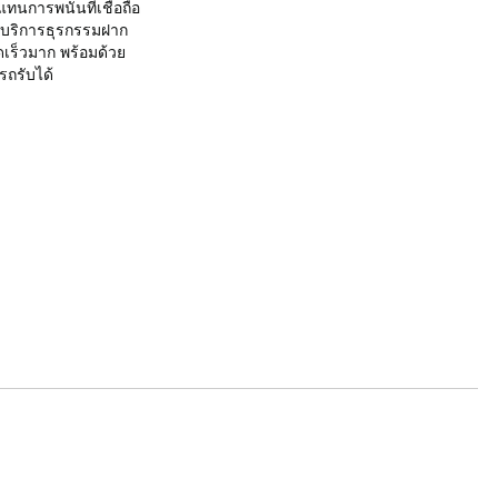
แทนการพนันที่เชื่อถือ
ห้บริการธุรกรรมฝาก
ดเร็วมาก พร้อมด้วย
รถรับได้