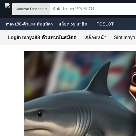
Skip to main content
Amazon Devices
maya88-ตัวแทนพันธมิตร
สล็อต pg สาธิต
PGSLOT
Login maya88-ตัวแทนพันธมิตร
สล็อตหน้า
Slot maya