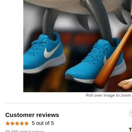
Roll over image to zoom 
Customer reviews
5 out of 5
T