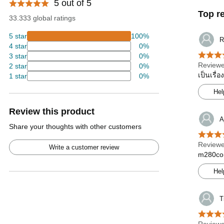
5 out of 5
Top r
33.333 global ratings
5 star
100%
R
4 star
0%
3 star
0%
Reviewe
2 star
0%
เป็นเรื่
1 star
0%
Hel
Review this product
A
Share your thoughts with other customers
Reviewe
Write a customer review
m280com
Hel
T