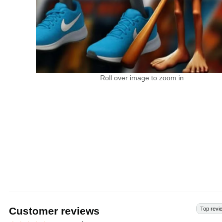
Roll over image to zoom in
Customer reviews
Top revi