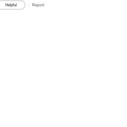
Report
Helpful