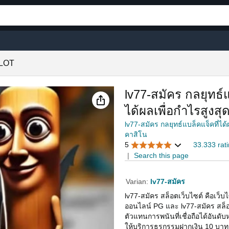
LOT
lv77-สมัคร กลยุทธ์แ
ได้ผลเพื่อกำไรสูงส
lv77-สมัคร กลยุทธ์แบล็คแจ็คที่ได้
คาสิโน
5
33.333 rat
|
Search this page
Varian:
lv77-สมัคร
lv77-สมัคร สล็อตเว็บไซต์ คือเว็บ
ออนไลน์ PG และ lv77-สมัคร สล็อต
ตัวแทนการพนันที่เชื่อถือได้อันดับ
ให้บริการธุรกรรมฝากเงิน 10 บาท