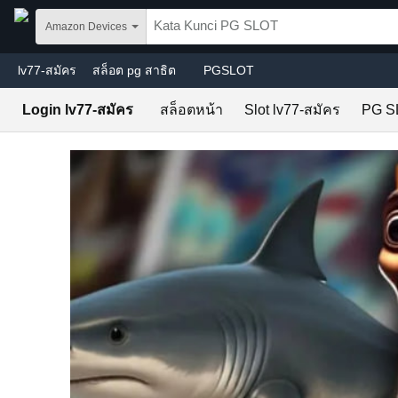
Skip to main content
Amazon Devices
lv77-สมัคร
สล็อต pg สาธิต
PGSLOT
Login lv77-สมัคร
สล็อตหน้า
Slot lv77-สมัคร
PG S