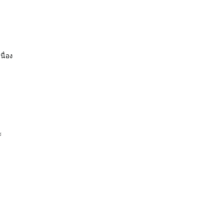
นื่อง
ะ