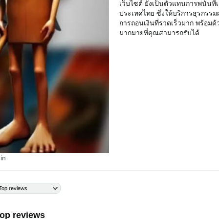
เว็บไซต์ ยังเป็นตัวแทนการพนันที่เช
ประเทศไทย ซึ่งให้บริการธุรกรรม
การถอนเงินที่รวดเร็วมาก พร้อมด้
มากมายที่คุณสามารถรับได้
in
Top reviews
op reviews