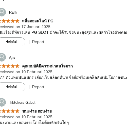
Raffi
สล็อตออนไลน์ PG
eviewed on 17 Januari 2025
ป็นเรื่องดีที่การเล่น PG SLOT มักจะได้รับชัยชนะสูงสุดและผลกำไรอย่างต่อเ
Report
Helpful
Ajis
คุณสมบัติมีความน่าสนใจมาก
eviewed on 10 Februari 2025
v77-ตัวแทนพันธมิตร เลือกเว็บสล็อตที่น่าเชื่อถือพร้อมเคล็ดลับเพิ่มโอกาสชน
Report
Helpful
Tiktokers Gabut
ชนะง่าย ถอนง่าย
eviewed on 10 Februari 2025
นะง่ายและถอนง่ายโดยไม่ต้องหักเงินใดๆ