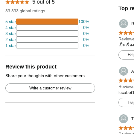
5 out of 5
Top r
33.333 global ratings
5 star
100%
R
4 star
0%
3 star
0%
Reviewe
2 star
0%
เป็นเรื่
1 star
0%
Hel
Review this product
A
Share your thoughts with other customers
Reviewe
Write a customer review
lucabet1
Hel
T