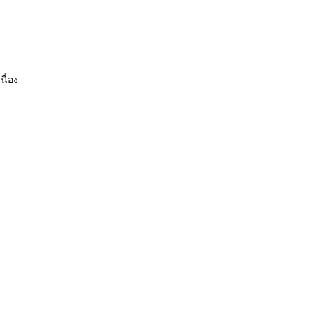
นื่อง