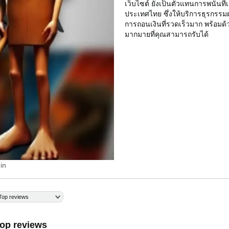
เว็บไซต์ ยังเป็นตัวแทนการพนันที่เช
ประเทศไทย ซึ่งให้บริการธุรกรรม
การถอนเงินที่รวดเร็วมาก พร้อมด้
มากมายที่คุณสามารถรับได้
in
Top reviews
op reviews