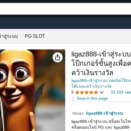
้าสู่ระบบ
PG SLOT
ligaz888-เข้าสู่ระบ
โป๊กเกอร์ขั้นสูงเพื
คว้าเงินรางวัล
ligaz888-เข้าสู่ระบบ เทคนิคโป๊กเก
โต๊ะและคว้าเงินรางวัล
5
33.333 rat
|
Search this page
Varian:
ligaz888-เข้าสู่ระบบ
ligaz888-เข้าสู่ระบบ สล็อตเว็บไซต
สล็อตออนไลน์ PG และ ligaz888-เ