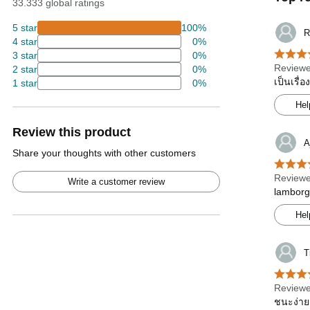
33.333 global ratings
5 star
100%
R
4 star
0%
3 star
0%
Reviewe
2 star
0%
เป็นเรื่
1 star
0%
Hel
Review this product
A
Share your thoughts with other customers
Reviewe
Write a customer review
lamborgh
Hel
T
Reviewe
ชนะง่าย