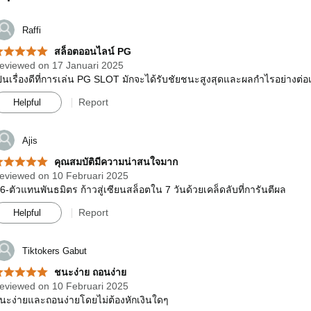
Raffi
สล็อตออนไลน์ PG
eviewed on 17 Januari 2025
ป็นเรื่องดีที่การเล่น PG SLOT มักจะได้รับชัยชนะสูงสุดและผลกำไรอย่างต่อเ
Report
Helpful
Ajis
คุณสมบัติมีความน่าสนใจมาก
eviewed on 10 Februari 2025
86-ตัวแทนพันธมิตร ก้าวสู่เซียนสล็อตใน 7 วันด้วยเคล็ดลับที่การันตีผล
Report
Helpful
Tiktokers Gabut
ชนะง่าย ถอนง่าย
eviewed on 10 Februari 2025
นะง่ายและถอนง่ายโดยไม่ต้องหักเงินใดๆ