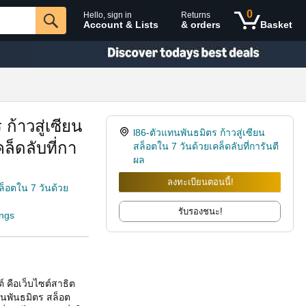
0
Hello, sign in
Returns
Account & Lists
& orders
Basket
ก้าวสู่เซียน
l86-ตัวแทนพันธมิตร ก้าวสู่เซียน
ล็ดลับที่กา
สล็อตใน 7 วันด้วยเคล็ดลับที่การันตี
ผล
ลงทะเบียนตอนนี้!
ล็อตใน 7 วันด้วย
รับรองชนะ!
ings
์ คือเว็บไซต์สาธิต
นพันธมิตร สล็อต