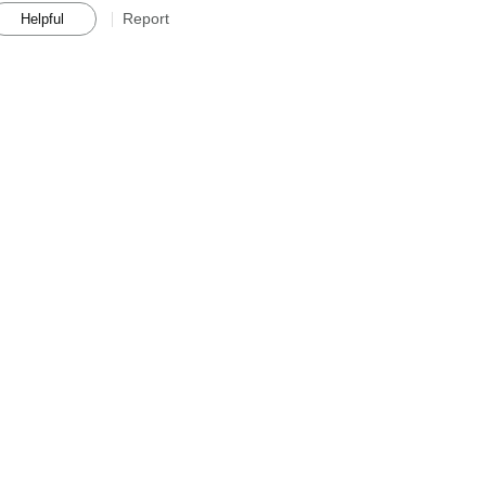
Report
Helpful