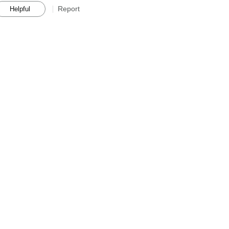
Report
Helpful