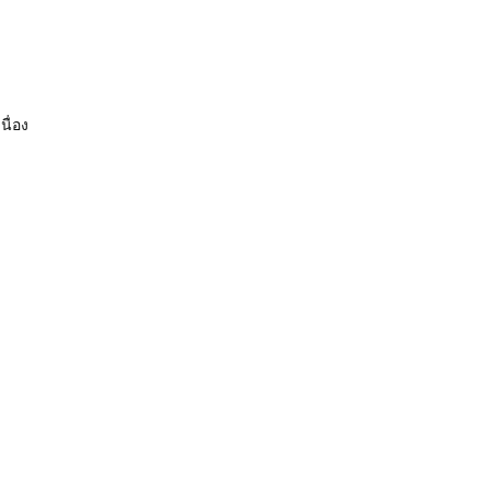
นื่อง