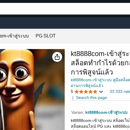
om-เข้าสู่ระบบ
PG SLOT
kt8888com-เข้าสู่ระบ
สล็อตทำกำไรด้วยกลย
การพิสูจน์แล้ว
kt8888com-เข้าสู่ระบบ คู่มือสล็อ
ผ่านการพิสูจน์แล้ว
5
33.333 rat
|
Search this page
Varian:
kt8888com-เข้าสู่ระบบ
kt8888com-เข้าสู่ระบบ สล็อตเว็บไ
สล็อตออนไลน์ PG และ kt8888com