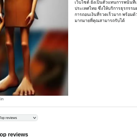
เว็บไซต์ ยังเป็นตัวแทนการพนันที่เช
ประเทศไทย ซึ่งให้บริการธุรกรรม
การถอนเงินที่รวดเร็วมาก พร้อมด้
มากมายที่คุณสามารถรับได้
in
Top reviews
op reviews