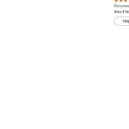
Reviewe
ชนะง่าย
Hel