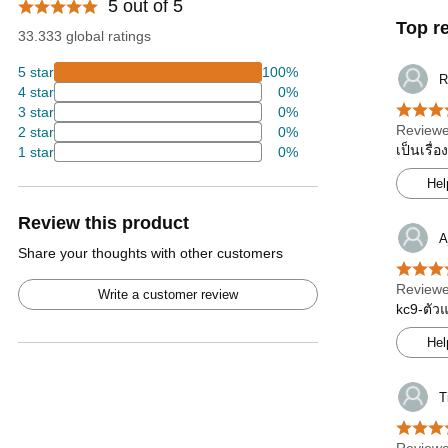
5 out of 5
Top r
33.333 global ratings
5 star
100%
R
4 star
0%
3 star
0%
Reviewe
2 star
0%
เป็นเรื่
1 star
0%
Hel
Review this product
A
Share your thoughts with other customers
Reviewe
Write a customer review
kc9-ตัวแ
Hel
T