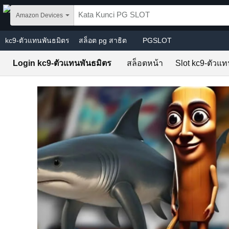
Skip to main content
Amazon Devices
kc9-ตัวแทนพันธมิตร
สล็อต pg สาธิต
PGSLOT
Login kc9-ตัวแทนพันธมิตร
สล็อตหน้า
Slot kc9-ตัวแ