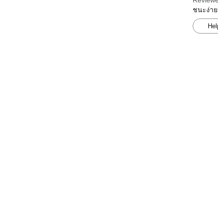
Reviewe
ชนะง่าย
Hel