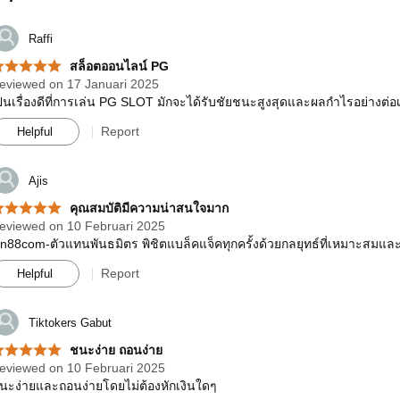
Raffi
สล็อตออนไลน์ PG
eviewed on 17 Januari 2025
ป็นเรื่องดีที่การเล่น PG SLOT มักจะได้รับชัยชนะสูงสุดและผลกำไรอย่างต่อเ
Report
Helpful
Ajis
คุณสมบัติมีความน่าสนใจมาก
eviewed on 10 Februari 2025
un88com-ตัวแทนพันธมิตร พิชิตแบล็คแจ็คทุกครั้งด้วยกลยุทธ์ที่เหมาะสมแล
Report
Helpful
Tiktokers Gabut
ชนะง่าย ถอนง่าย
eviewed on 10 Februari 2025
นะง่ายและถอนง่ายโดยไม่ต้องหักเงินใดๆ