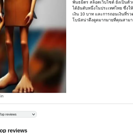
พันธมิตร สล็อตเว็บไซต์ ยังเป็นตัว
ได้อันดับหนึ่งในประเทศไทย ซึ่งใ
เงิน 10 บาท และการถอนเงินที่รว
โบนัสน่าดึงดูดมากมายที่คุณสามา
in
Top reviews
op reviews