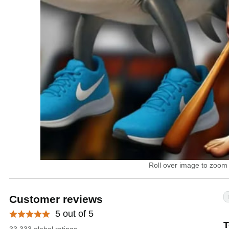
Roll over image to zoom 
Customer reviews
5 out of 5
T