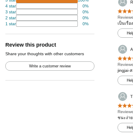
5 star
100%
R
4 star
0%
3 star
0%
Reviewe
2 star
0%
เป็นเรื่
1 star
0%
Hel
Review this product
A
Share your thoughts with other customers
Reviewe
Write a customer review
jingjai-
Hel
T
Reviewe
ชนะง่าย
Hel