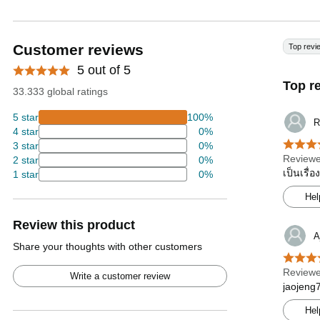
Customer reviews
Top revi
5 out of 5
Top r
33.333 global ratings
5 star
100%
R
4 star
0%
3 star
0%
Reviewe
2 star
0%
เป็นเรื่
1 star
0%
Hel
Review this product
A
Share your thoughts with other customers
Reviewe
Write a customer review
jaojeng
Hel