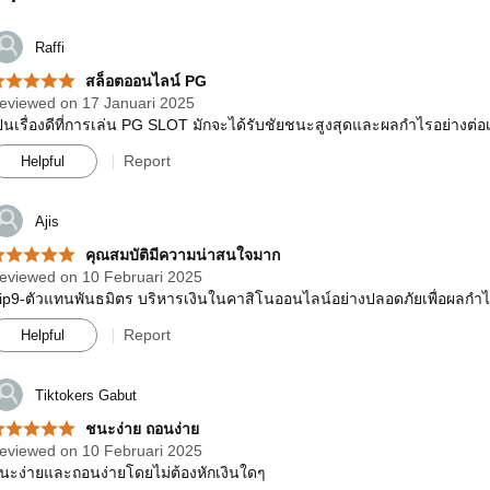
Raffi
สล็อตออนไลน์ PG
eviewed on 17 Januari 2025
ป็นเรื่องดีที่การเล่น PG SLOT มักจะได้รับชัยชนะสูงสุดและผลกำไรอย่างต่อเ
Report
Helpful
Ajis
คุณสมบัติมีความน่าสนใจมาก
eviewed on 10 Februari 2025
vip9-ตัวแทนพันธมิตร บริหารเงินในคาสิโนออนไลน์อย่างปลอดภัยเพื่อผลกำ
Report
Helpful
Tiktokers Gabut
ชนะง่าย ถอนง่าย
eviewed on 10 Februari 2025
นะง่ายและถอนง่ายโดยไม่ต้องหักเงินใดๆ