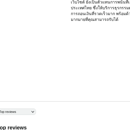
เว็บไซต์ ยังเป็นตัวแทนการพนันที่เช
ประเทศไทย ซึ่งให้บริการธุรกรรม
การถอนเงินที่รวดเร็วมาก พร้อมด้
มากมายที่คุณสามารถรับได้
Top reviews
op reviews