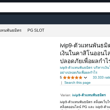
วแทนพันธมิตร
PG SLOT
ivip9-ตัวแทนพันธมิ
เงินในคาสิโนออนไล
ปลอดภัยเพื่อผลกำไ
ivip9-ตัวแทนพันธมิตร บริหารเง
อย่างปลอดภัยเพื่อผลกำไร
5
33.333 rat
|
Search this page
Varian:
ivip9-ตัวแทนพันธมิตร
ivip9-ตัวแทนพันธมิตร สล็อตเว็บไซ
สล็อตออนไลน์ PG และ ivip9-ตัว