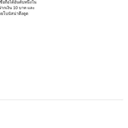
ื่อถือได้อันดับหนึ่งใน
ฝากเงิน 10 บาท และ
วยโบนัสน่าดึงดูด