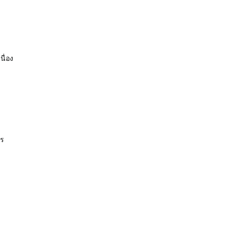
นื่อง
ไร