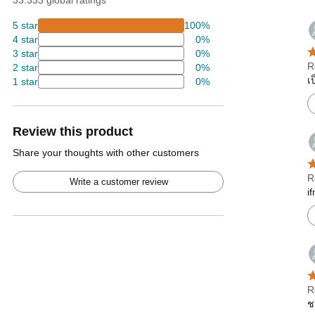
33.333 global ratings
5 star
100%
4 star
0%
3 star
0%
R
2 star
0%
เ
1 star
0%
Review this product
Share your thoughts with other customers
R
Write a customer review
i
R
ช