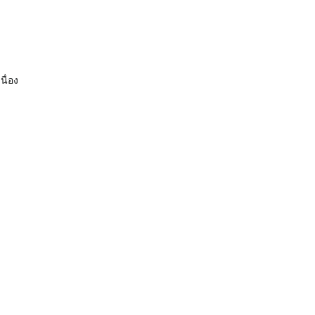
นื่อง