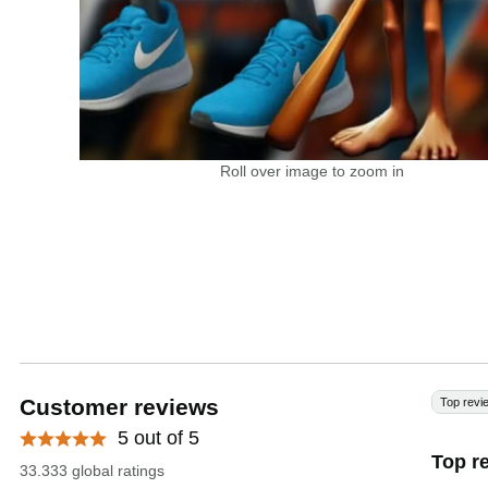
Roll over image to zoom in
Customer reviews
Top revi
5 out of 5
Top r
33.333 global ratings