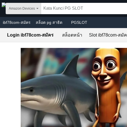
Skip to main content
Amazon Devices
ibf78com-สมัคร
สล็อต pg สาธิต
PGSLOT
Login ibf78com-สมัคร
สล็อตหน้า
Slot ibf78com-สมั