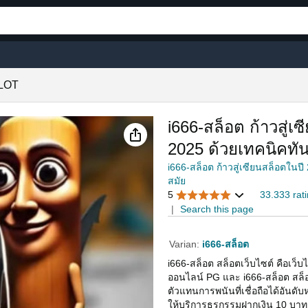
LOT
i666-สล็อต ก้าวสู่เ
2025 ด้วยเทคนิคทั
i666-สล็อต ก้าวสู่เซียนสล็อตในปี
สมัย
5
33.333 rat
|
Search this page
Varian:
i666-สล็อต
i666-สล็อต สล็อตเว็บไซต์ คือเว็บ
ออนไลน์ PG และ i666-สล็อต สล็อต
ตัวแทนการพนันที่เชื่อถือได้อันดับ
ให้บริการธุรกรรมฝากเงิน 10 บาท