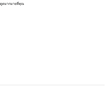
ดูดมากมายที่คุณ