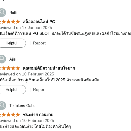
Raffi
สล็อตออนไลน์ PG
eviewed on 17 Januari 2025
ป็นเรื่องดีที่การเล่น PG SLOT มักจะได้รับชัยชนะสูงสุดและผลกำไรอย่างต่อเ
Report
Helpful
Ajis
คุณสมบัติมีความน่าสนใจมาก
eviewed on 10 Februari 2025
666-สล็อต ก้าวสู่เซียนสล็อตในปี 2025 ด้วยเทคนิคทันสมัย
Report
Helpful
Tiktokers Gabut
ชนะง่าย ถอนง่าย
eviewed on 10 Februari 2025
นะง่ายและถอนง่ายโดยไม่ต้องหักเงินใดๆ