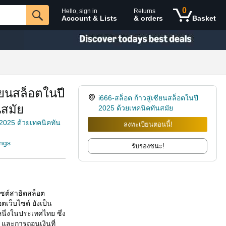
0
Hello, sign in
Returns
Account & Lists
& orders
Basket
ซียนสล็อตในปี
i666-สล็อต ก้าวสู่เซียนสล็อตในปี
นสมัย
2025 ด้วยเทคนิคทันสมัย
 2025 ด้วยเทคนิคทัน
ลงทะเบียนตอนนี้!
ings
รับรองชนะ!
ไซต์สาธิตสล็อต
เว็บไซต์ ยังเป็น
หนึ่งในประเทศไทย ซึ่ง
 และการถอนเงินที่