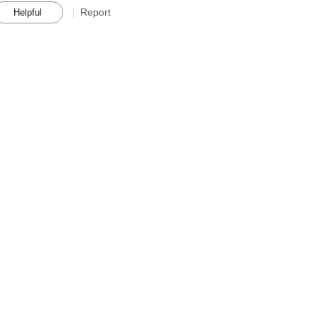
Report
Helpful