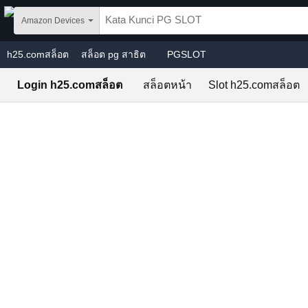
Skip to main content
Amazon Devices
h25.comสล็อต
สล็อต pg สาธิต
PGSLOT
Login h25.comสล็อต
สล็อตหน้า
Slot h25.comสล็อต