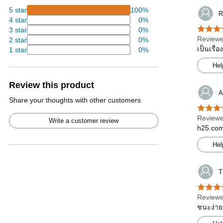
5 star
100%
R
4 star
0%
3 star
0%
Reviewe
2 star
0%
เป็นเรื่
1 star
0%
Hel
Review this product
A
Share your thoughts with other customers
Reviewe
Write a customer review
h25.comส
Hel
T
Reviewe
ชนะง่าย