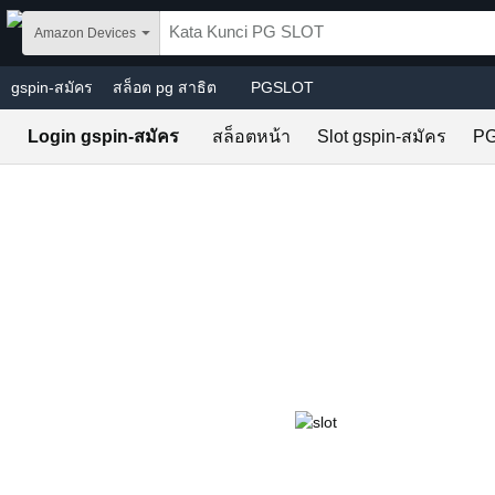
Skip to main content
Amazon Devices
gspin-สมัคร
สล็อต pg สาธิต
PGSLOT
Login gspin-สมัคร
สล็อตหน้า
Slot gspin-สมัคร
PG