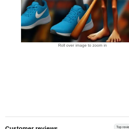
Roll over image to zoom in
Customer reviews
Top revi