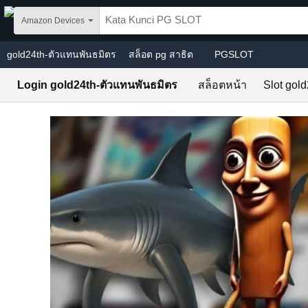
Skip to main content
Amazon Devices
gold24th-ตัวแทนพันธมิตร
สล็อต pg สาธิต
PGSLOT
Login gold24th-ตัวแทนพันธมิตร
สล็อตหน้า
Slot gol