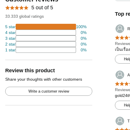
5 out of 5
Top r
33.333 global ratings
5 star
100%
R
4 star
0%
3 star
0%
Reviewe
2 star
0%
เป็นเรื่
1 star
0%
Hel
Review this product
A
Share your thoughts with other customers
Reviewe
Write a customer review
gold24th
Hel
T