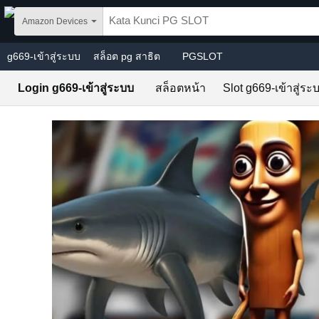
Skip to main content
Amazon Devices
g669-เข้าสู่ระบบ
สล็อต pg สาธิต
PGSLOT
Login g669-เข้าสู่ระบบ
สล็อตหน้า
Slot g669-เข้าสู่ระ