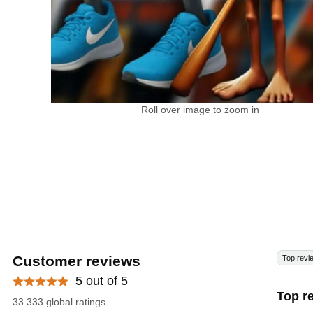
Roll over image to zoom in
Customer reviews
Top revi
5 out of 5
Top r
33.333 global ratings