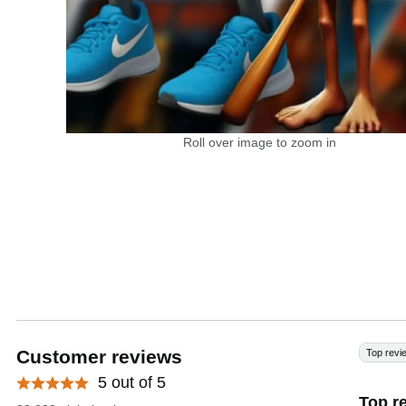
Roll over image to zoom in
Customer reviews
Top revi
5 out of 5
Top r