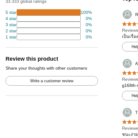
33.333 global ratings
5 star
100%
R
4 star
0%
3 star
0%
Reviewe
2 star
0%
เป็นเรื่
1 star
0%
Hel
Review this product
A
Share your thoughts with other customers
Reviewe
Write a customer review
g168th-เ
Hel
T
Reviewe
ชนะง่าย