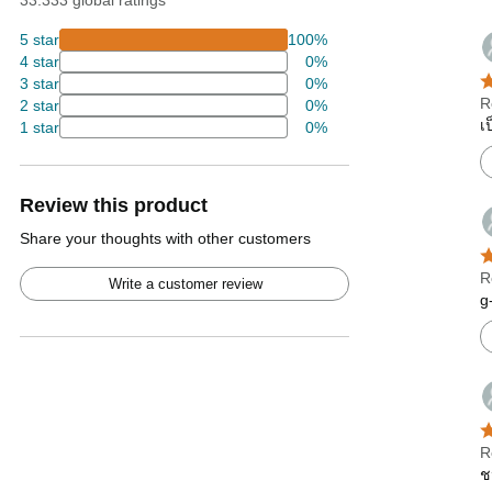
33.333 global ratings
5 star
100%
4 star
0%
3 star
0%
R
2 star
0%
เ
1 star
0%
Review this product
Share your thoughts with other customers
R
Write a customer review
g
R
ช