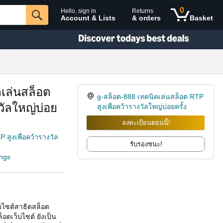
0
Hello, sign in
Returns
Account & Lists
& orders
Basket
เล่นสล็อต
g-สล็อต-888 เทคนิคเล่นสล็อต RTP
วัลใหญ่บ่อย
สูงเพื่อคว้ารางวัลใหญ่บ่อยครั้ง
ลงทะเบียนตอนนี้!
 สูงเพื่อคว้ารางวัล
รับรองชนะ!
ings
็บไซต์สาธิตสล็อต
อตเว็บไซต์ ยังเป็น