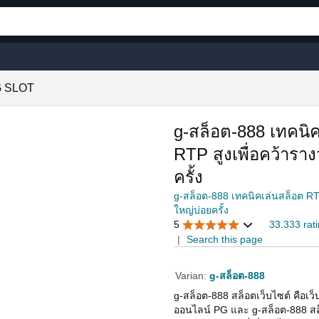
 SLOT
g-สล็อต-888 เทคนิค
RTP สูงเพื่อคว้าราง
ครั้ง
g-สล็อต-888 เทคนิคเล่นสล็อต RTP
ใหญ่บ่อยครั้ง
5
33.333 rat
|
Search this page
Varian:
g-สล็อต-888
g-สล็อต-888 สล็อตเว็บไซต์ คือเว
ออนไลน์ PG และ g-สล็อต-888 สล็