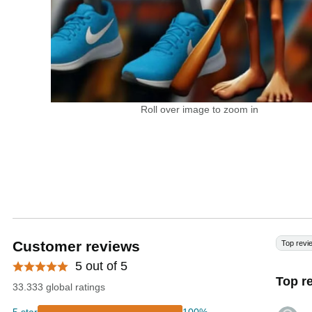
Roll over image to zoom in
Customer reviews
Top revi
5 out of 5
Top r
33.333 global ratings