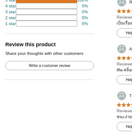
5 star
100%
R
4 star
0%
3 star
0%
Reviewe
2 star
0%
เป็นเรื่
1 star
0%
Hel
Review this product
A
Share your thoughts with other customers
Reviewe
Write a customer review
fifa-สล็
Hel
T
Reviewe
ชนะง่าย
Hel