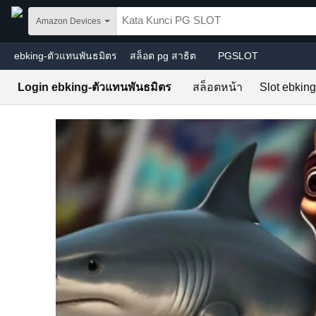
Skip to main content
Amazon Devices
ebking-ตัวแทนพันธมิตร
สล็อต pg สาธิต
PGSLOT
Login ebking-ตัวแทนพันธมิตร
สล็อตหน้า
Slot ebkin