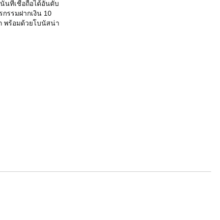
ที่เชื่อถือได้อันดับ
ุรกรรมฝากเงิน 10
 พร้อมด้วยโบนัสน่า