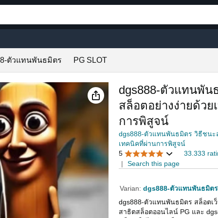
88-ตัวแทนพันธมิตร
PG SLOT
dgs888-ตัวแทนพันธ
สล็อตอย่างง่ายด้วยเ
การพิสูจน์
dgs888-ตัวแทนพันธมิตร วิธีชนะส
เทคนิคที่ผ่านการพิสูจน์
5
33.333 rat
|
Search this page
Varian:
dgs888-ตัวแทนพันธมิตร
dgs888-ตัวแทนพันธมิตร สล็อตเว็บ
สาธิตสล็อตออนไลน์ PG และ dgs