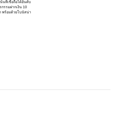
ที่เชื่อถือได้อันดับ
ุรกรรมฝากเงิน 10
 พร้อมด้วยโบนัสน่า