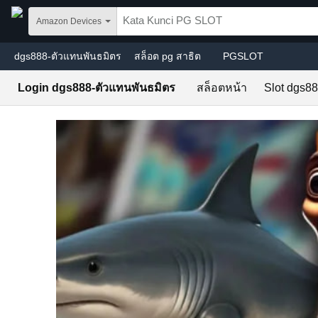
Skip to main content
Amazon Devices
dgs888-ตัวแทนพันธมิตร
สล็อต pg สาธิต
PGSLOT
Login dgs888-ตัวแทนพันธมิตร
สล็อตหน้า
Slot dgs8