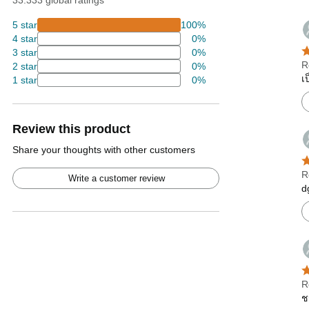
33.333 global ratings
5 star
100%
4 star
0%
3 star
0%
R
2 star
0%
เ
1 star
0%
Review this product
Share your thoughts with other customers
R
Write a customer review
d
R
ช