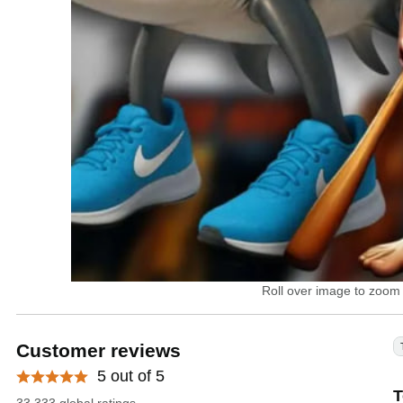
Roll over image to zoom 
Customer reviews
5 out of 5
T