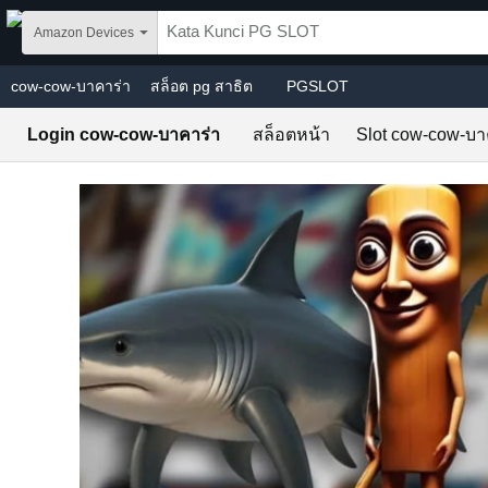
Skip to main content
Amazon Devices
cow-cow-บาคาร่า
สล็อต pg สาธิต
PGSLOT
Login cow-cow-บาคาร่า
สล็อตหน้า
Slot cow-cow-บา