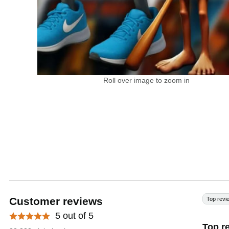
Roll over image to zoom in
Customer reviews
Top revi
5 out of 5
Top r