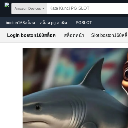
Skip to main content
Amazon Devices
boston168สล็อต
สล็อต pg สาธิต
PGSLOT
Login boston168สล็อต
สล็อตหน้า
Slot boston168สล