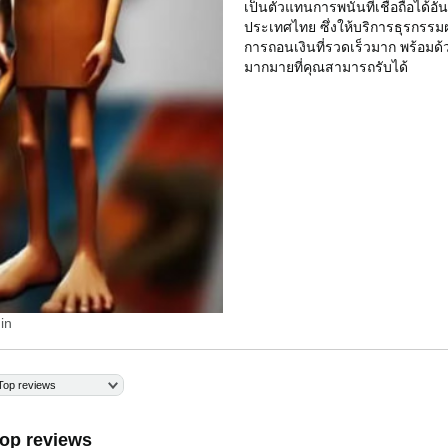
เป็นตัวแทนการพนันที่เชื่อถือได้อั
ประเทศไทย ซึ่งให้บริการธุรกรรม
การถอนเงินที่รวดเร็วมาก พร้อมด้
มากมายที่คุณสามารถรับได้
in
Top reviews
op reviews