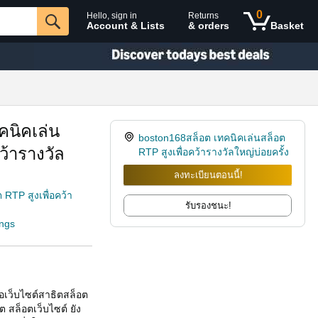
0
Hello, sign in
Returns
Account & Lists
& orders
Basket
คนิคเล่น
boston168สล็อต เทคนิคเล่นสล็อต
ว้ารางวัล
RTP สูงเพื่อคว้ารางวัลใหญ่บ่อยครั้ง
ลงทะเบียนตอนนี้!
RTP สูงเพื่อคว้า
รับรองชนะ!
ings
อเว็บไซต์สาธิตสล็อต
สล็อตเว็บไซต์ ยัง