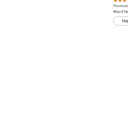
Reviewe
ชนะง่าย
Hel