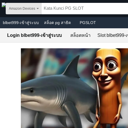
Skip to main content
Amazon Devices
blbet999-เข้าสู่ระบบ
สล็อต pg สาธิต
PGSLOT
Login blbet999-เข้าสู่ระบบ
สล็อตหน้า
Slot blbet999-เ