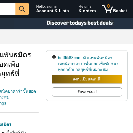
0
Hello, sign in
Returns
Account & Lists
& orders
Basket
ทนพันธมิตร
betflik68com-ตัวแทนพันธมิตร
อดเพื่อ
เทคนิคบาคาร่าชั้นยอดเพื่อชัยชนะ
ทุกตาด้วยกลยุทธ์ที่เหมาะสม
ุทธ์ที่
ลงทะเบียนตอนนี้!
คนิคบาคาร่าชั้นยอด
รับรองชนะ!
มาะสม
ings
นธมิตร
อตเว็บไซต์ คือ