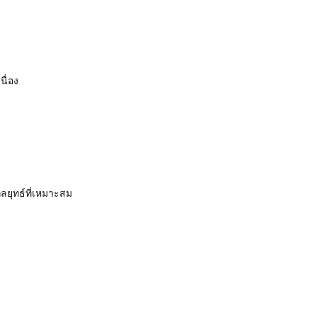
นื่อง
ลยุทธ์ที่เหมาะสม