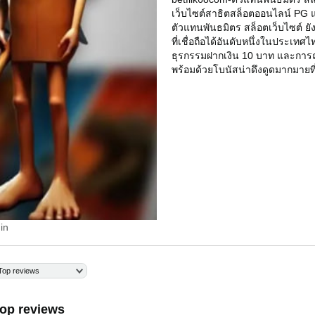
เว็บไซต์สาธิตสล็อตออนไลน์ PG แ
ตัวแทนพันธมิตร สล็อตเว็บไซต์ ย
ที่เชื่อถือได้อันดับหนึ่งในประเทศไ
ธุรกรรมฝากเงิน 10 บาท และการถ
พร้อมด้วยโบนัสน่าดึงดูดมากมายท
in
Top reviews
op reviews