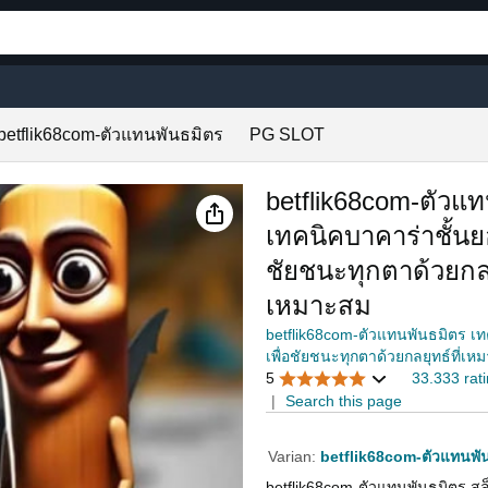
 betflik68com-ตัวแทนพันธมิตร
PG SLOT
betflik68com-ตัวแ
เทคนิคบาคาร่าชั้นย
ชัยชนะทุกตาด้วยกลย
เหมาะสม
betflik68com-ตัวแทนพันธมิตร เท
เพื่อชัยชนะทุกตาด้วยกลยุทธ์ที่เห
5
33.333 rat
|
Search this page
Varian:
betflik68com-ตัวแทนพั
betflik68com-ตัวแทนพันธมิตร สล็