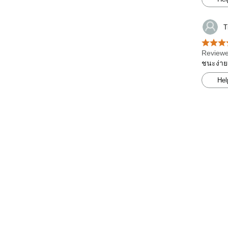
T
Reviewe
ชนะง่าย
Hel