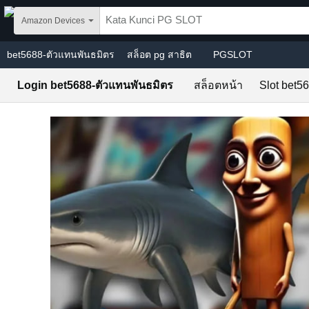
Skip to main content
Amazon Devices
bet5688-ตัวแทนพันธมิตร
สล็อต pg สาธิต
PGSLOT
Login bet5688-ตัวแทนพันธมิตร
สล็อตหน้า
Slot bet5