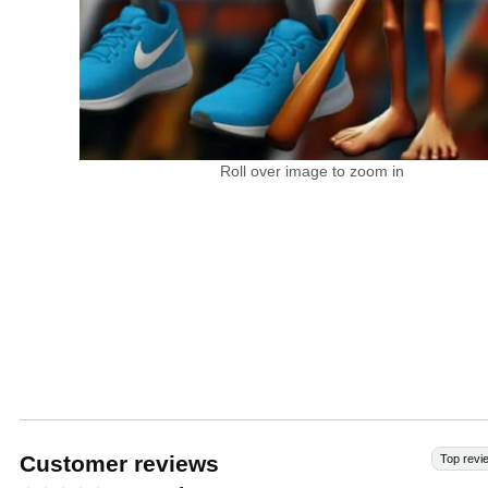
Roll over image to zoom in
Customer reviews
Top revi