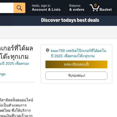
0
Hello, sign in
Returns
Account & Lists
& orders
Basket
กอร์ที่ได้ผล
beer789 เทคนิคโป๊กเกอร์ที่ได้ผลใน
งโต๊ะทุกเกม
ปี 2025 เพื่อครองโต๊ะทุกเกม
นปี 2025 เพื่อครอง
ลงทะเบียนตอนนี้!
ings
รับรองชนะ!
ซต์สาธิตสล็อตออนไลน์
ังเป็นตัวแทนการ
เทศไทย ซึ่งให้บริการ
อนเงินที่รวดเร็วมาก