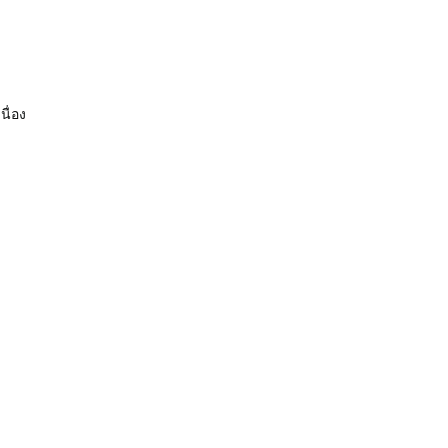
นื่อง