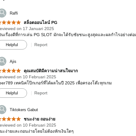
Raffi
สล็อตออนไลน์ PG
eviewed on 17 Januari 2025
ป็นเรื่องดีที่การเล่น PG SLOT มักจะได้รับชัยชนะสูงสุดและผลกำไรอย่างต่อเ
Report
Helpful
Ajis
คุณสมบัติมีความน่าสนใจมาก
eviewed on 10 Februari 2025
eer789 เทคนิคโป๊กเกอร์ที่ได้ผลในปี 2025 เพื่อครองโต๊ะทุกเกม
Report
Helpful
Tiktokers Gabut
ชนะง่าย ถอนง่าย
eviewed on 10 Februari 2025
นะง่ายและถอนง่ายโดยไม่ต้องหักเงินใดๆ