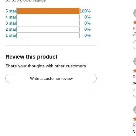
33.333 global ratings
5 star
100%
4 star
0%
3 star
0%
R
2 star
0%
เ
1 star
0%
Review this product
Share your thoughts with other customers
R
Write a customer review
b
R
ช