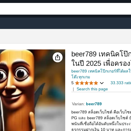
beer789 เทคนิคโป๊กเ
ในปี 2025 เพื่อครอ
beer789 เทคนิคโป๊กเกอร์ที่ได้ผลใ
โต๊ะทุกเกม
5
33.333 rat
|
Search this page
Varian:
beer789
beer789 สล็อตเว็บไซต์ คือเว็บไ
PG และ beer789 สล็อตเว็บไซต์ ย
พนันที่เชื่อถือได้อันดับหนึ่งในประ
ธุรกรรมฝากเงิน 10 บาท และการถ