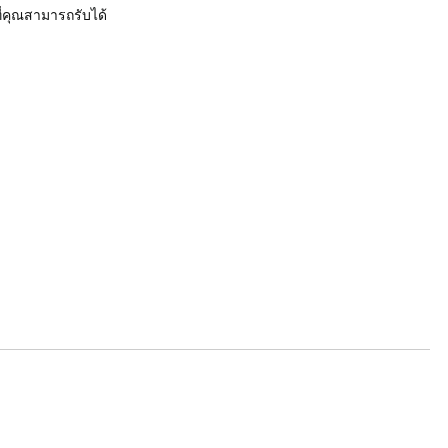
ี่คุณสามารถรับได้