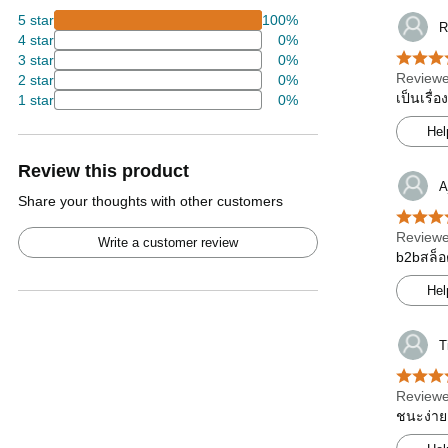
5 star
100%
R
4 star
0%
3 star
0%
Reviewe
2 star
0%
เป็นเรื่
1 star
0%
Hel
Review this product
A
Share your thoughts with other customers
Reviewe
Write a customer review
b2bสล็อต
Hel
T
Reviewe
ชนะง่าย