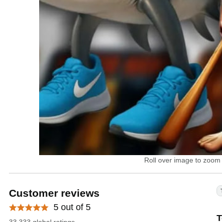
Roll over image to zoom 
Customer reviews
5 out of 5
T