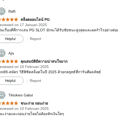
Raffi
สล็อตออนไลน์ PG
eviewed on 17 Januari 2025
ป็นเรื่องดีที่การเล่น PG SLOT มักจะได้รับชัยชนะสูงสุดและผลกำไรอย่างต่อเ
Report
Helpful
Ajis
คุณสมบัติมีความน่าสนใจมาก
eviewed on 10 Februari 2025
tm89-สมัคร วิธีพิชิตสล็อตในปี 2025 ด้วยกลยุทธ์ที่การันตีผลลัพธ์
Report
Helpful
Tiktokers Gabut
ชนะง่าย ถอนง่าย
eviewed on 10 Februari 2025
นะง่ายและถอนง่ายโดยไม่ต้องหักเงินใดๆ