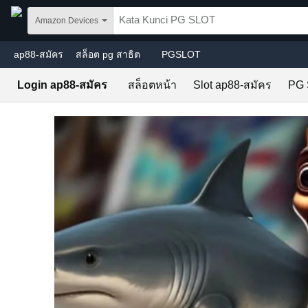
Skip to main content
Amazon Devices
ap88-สมัคร
สล็อต pg สาธิต
PGSLOT
Login ap88-สมัคร
สล็อตหน้า
Slot ap88-สมัคร
PG