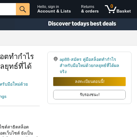
0
Hello, sign in
Returns
Account & Lists
& orders
Basket
ล็อตทำกำไร
ap88-สมัคร คู่มือสล็อตทำกำไร
ยุทธ์ที่ได้
สำหรับมือใหม่ด้วยกลยุทธ์ที่ได้ผล
จริง
ลงทะเบียนตอนนี้!
รับมือใหม่ด้วย
รับรองชนะ!
ings
บไซต์สาธิตสล็อต
ตเว็บไซต์ ยังเป็น