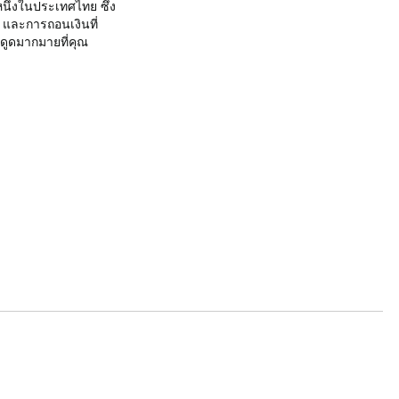
หนึ่งในประเทศไทย ซึ่ง
 และการถอนเงินที่
ดูดมากมายที่คุณ