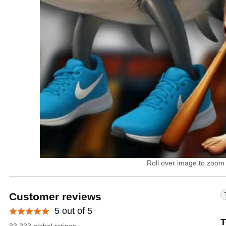
Roll over image to zoom 
Customer reviews
5 out of 5
T