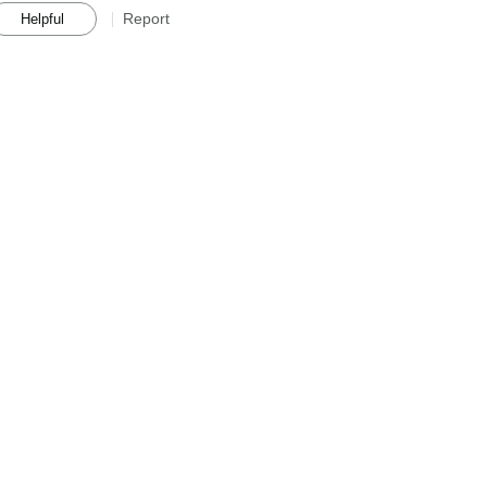
Report
Helpful