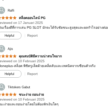
Raffi
สล็อตออนไลน์ PG
eviewed on 17 Januari 2025
ป็นเรื่องดีที่การเล่น PG SLOT มักจะได้รับชัยชนะสูงสุดและผลกำไรอย่างต่อเ
Report
Helpful
Ajis
คุณสมบัติมีความน่าสนใจมาก
eviewed on 10 Februari 2025
lloneplus-สล็อต พิชิตรูเล็ตด้วยเคล็ดลับและเทคนิคจากเซียนตัวจริง
Report
Helpful
Tiktokers Gabut
ชนะง่าย ถอนง่าย
eviewed on 10 Februari 2025
นะง่ายและถอนง่ายโดยไม่ต้องหักเงินใดๆ