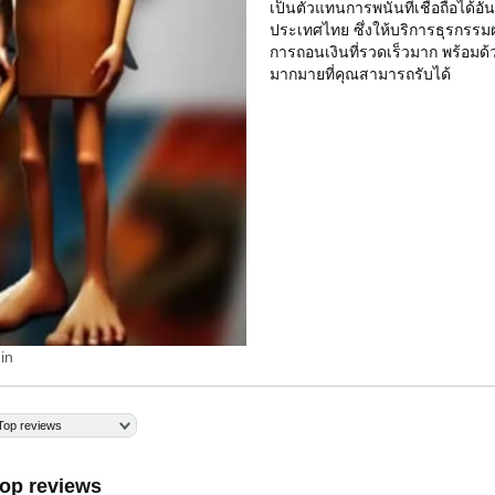
เป็นตัวแทนการพนันที่เชื่อถือได้อั
ประเทศไทย ซึ่งให้บริการธุรกรรม
การถอนเงินที่รวดเร็วมาก พร้อมด้
มากมายที่คุณสามารถรับได้
in
Top reviews
op reviews