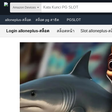
Skip to main content
Amazon Devices
alloneplus-สล็อต
สล็อต pg สาธิต
PGSLOT
Login alloneplus-สล็อต
สล็อตหน้า
Slot alloneplus-ส