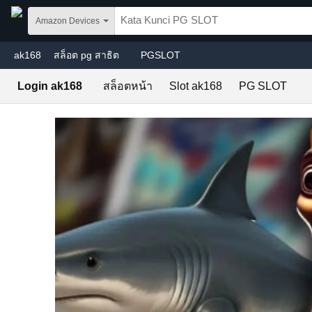
Skip to main content
Amazon Devices
ak168
สล็อต pg สาธิต
PGSLOT
Login ak168
สล็อตหน้า
Slot ak168
PG SLOT