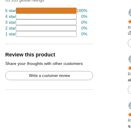
33.333 global ratings
5 star
100%
4 star
0%
3 star
0%
R
2 star
0%
เ
1 star
0%
Review this product
Share your thoughts with other customers
R
Write a customer review
a
R
ช