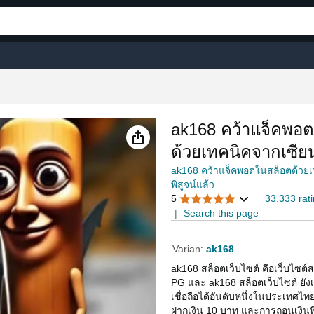
ak168 คว้าแจ็คพอ
ด้วยเทคนิคจากเซียนท
ak168 คว้าแจ็คพอตในสล็อตด้วยเท
พิสูจน์แล้ว
5
33.333 rat
|
Search this page
Varian:
ak168
ak168 สล็อตเว็บไซต์ คือเว็บไซต
PG และ ak168 สล็อตเว็บไซต์ ยัง
เชื่อถือได้อันดับหนึ่งในประเทศไทย
ฝากเงิน 10 บาท และการถอนเงินที