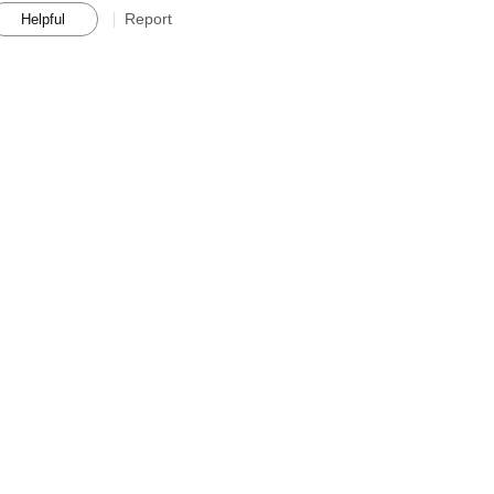
Report
Helpful