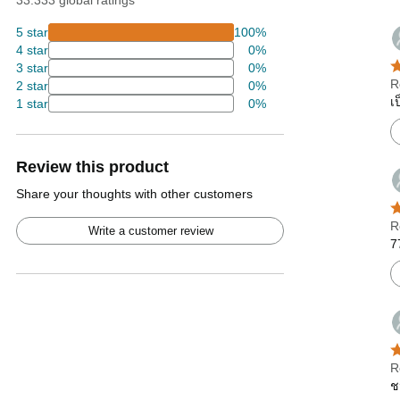
33.333 global ratings
5 star
100%
4 star
0%
3 star
0%
R
2 star
0%
เ
1 star
0%
Review this product
Share your thoughts with other customers
R
Write a customer review
7
R
ช