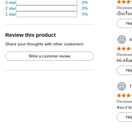
3 star
0%
Reviewe
2 star
0%
เป็นเรื่
1 star
0%
Hel
Review this product
A
Share your thoughts with other customers
Reviewe
Write a customer review
66-สล็อต
Hel
T
Reviewe
ชนะง่าย
Hel