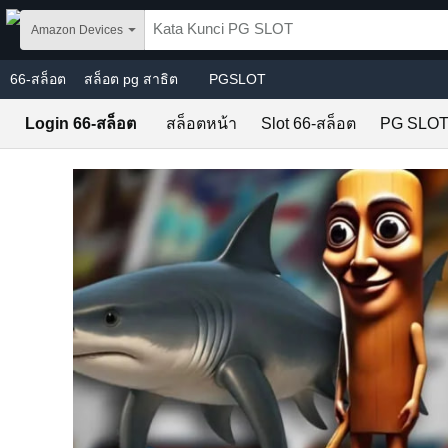
Skip to main content
Amazon Devices
66-สล็อต
สล็อต pg สาธิต
PGSLOT
Login 66-สล็อต
สล็อตหน้า
Slot 66-สล็อต
PG SLO