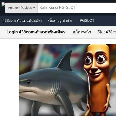
Skip to main content
Amazon Devices
438com-ตัวแทนพันธมิตร
สล็อต pg สาธิต
PGSLOT
Login 438com-ตัวแทนพันธมิตร
สล็อตหน้า
Slot 438c