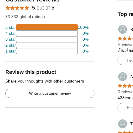
5 out of 5
Top r
33.333 global ratings
5 star
100%
R
4 star
0%
3 star
0%
Reviewe
2 star
0%
เป็นเรื่
1 star
0%
Hel
Review this product
A
Share your thoughts with other customers
Reviewe
Write a customer review
438com-ต
Hel
T