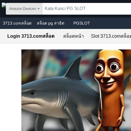
Skip to main content
Amazon Devices
3713.comสล็อต
สล็อต pg สาธิต
PGSLOT
Login 3713.comสล็อต
สล็อตหน้า
Slot 3713.comสล็อ