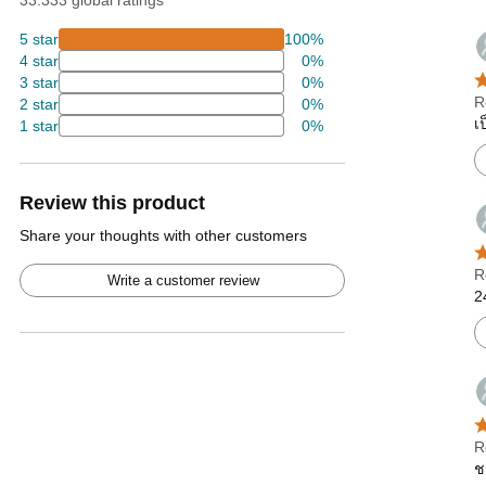
33.333 global ratings
5 star
100%
4 star
0%
3 star
0%
R
2 star
0%
เ
1 star
0%
Review this product
Share your thoughts with other customers
R
Write a customer review
2
R
ช