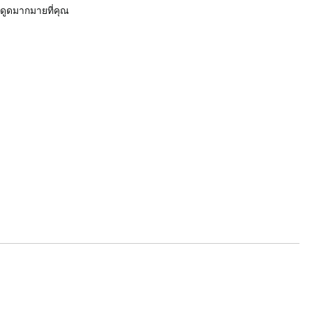
ดูดมากมายที่คุณ