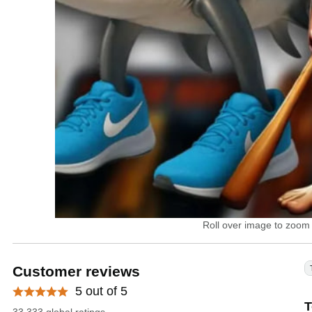
Roll over image to zoom 
Customer reviews
5 out of 5
T